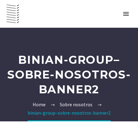
BINIAN-GROUP–
SOBRE-NOSOTROS-
PANAMÁ – ESPAÑOL
BANNER2
Home
Sobre nosotros
binian-group–sobre-nosotros-banner2