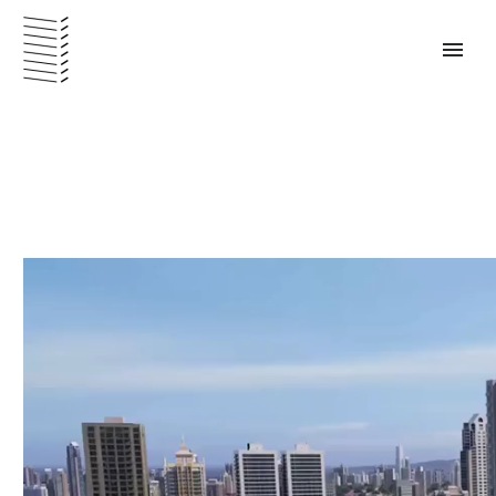
Reproductor
PANAMÁ – ESPAÑOL
de
vídeo