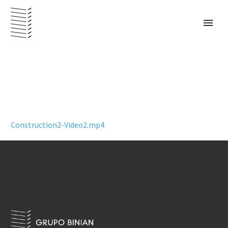
Construction2-Video2.mp4
PANAMÁ – ESPAÑOL